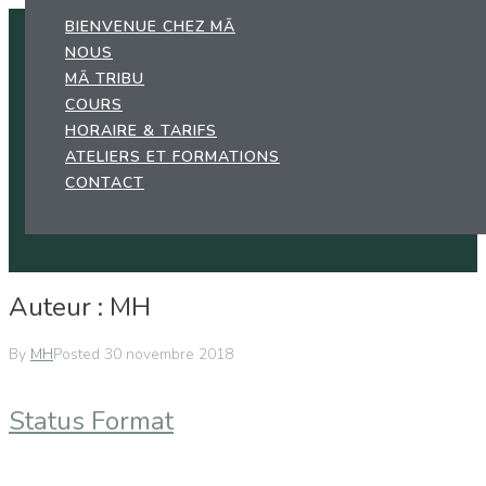
Skip
BIENVENUE CHEZ MĀ
to
NOUS
content
MĀ TRIBU
COURS
HORAIRE & TARIFS
ATELIERS ET FORMATIONS
CONTACT
Auteur :
MH
By
MH
Posted
30 novembre 2018
Status Format